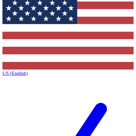
US (English)