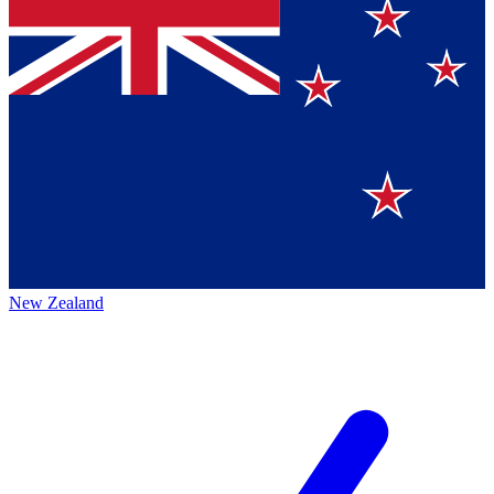
New Zealand