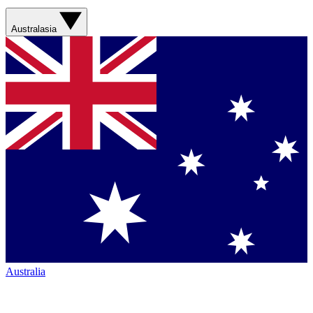
Australasia
Australia