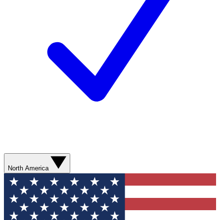
North America