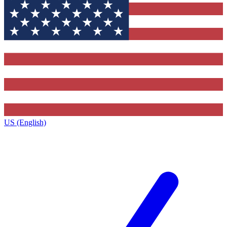
US (English)