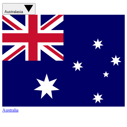
Australasia
Australia