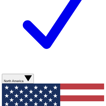
North America