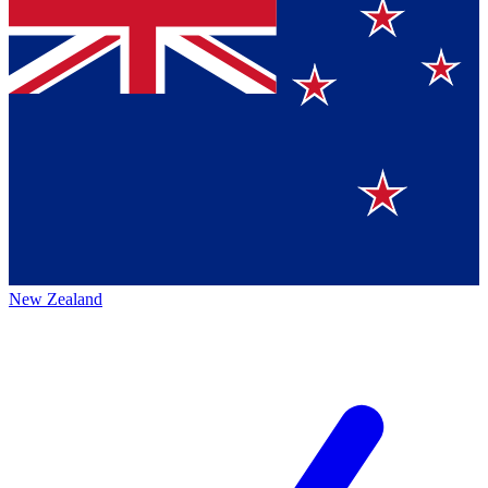
New Zealand