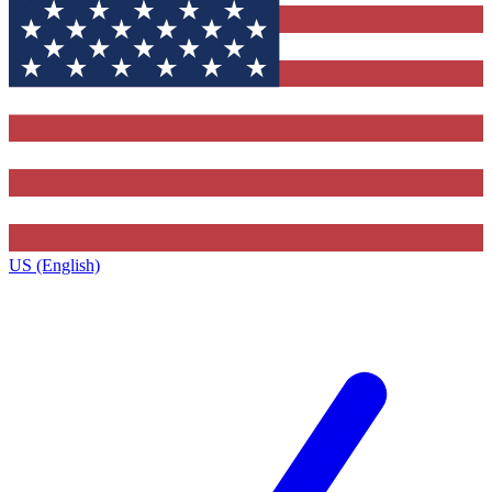
US (English)