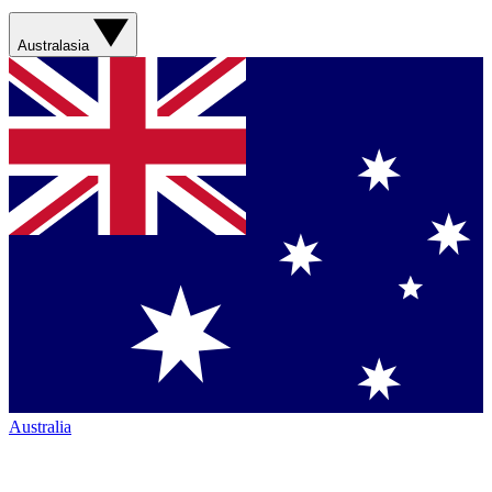
Australasia
Australia