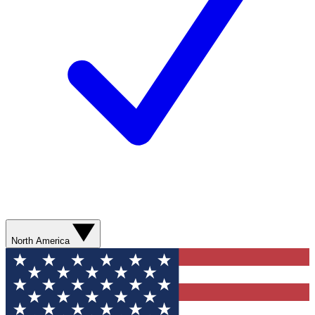
North America