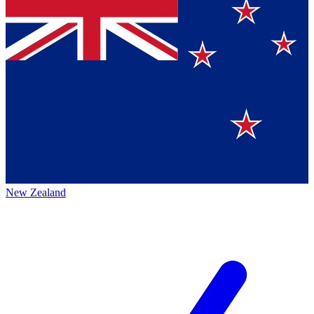
New Zealand