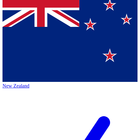
New Zealand