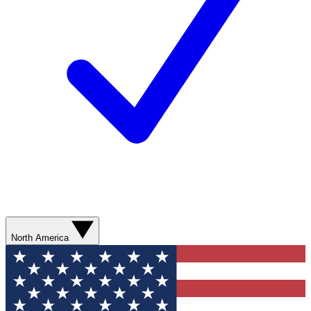
North America