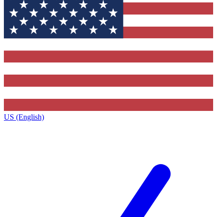
US (English)