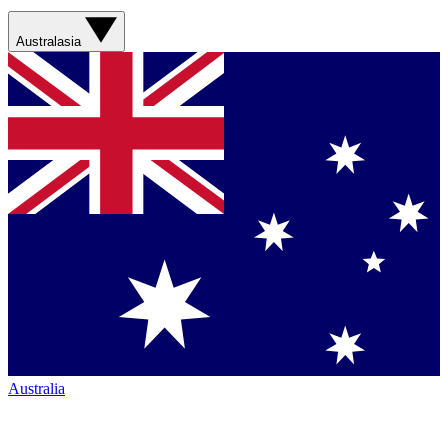
Australasia
Australia