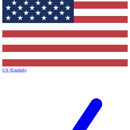
US (English)