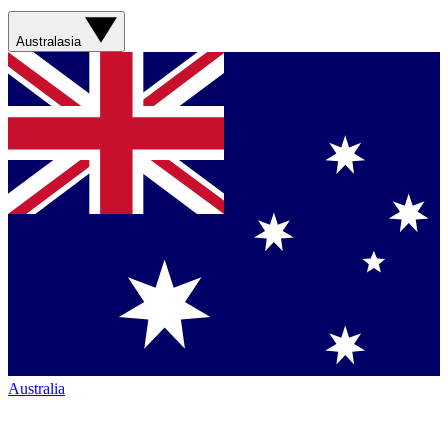
Australasia
Australia