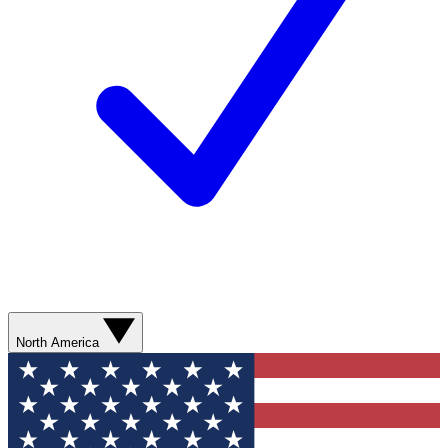
North America