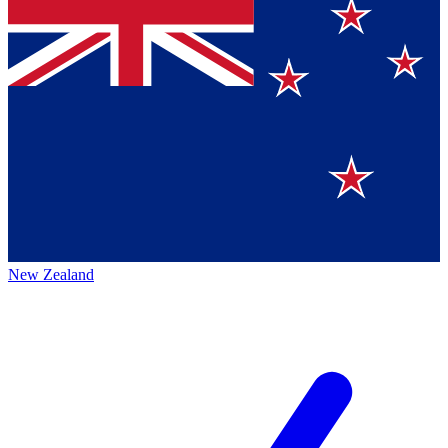
New Zealand