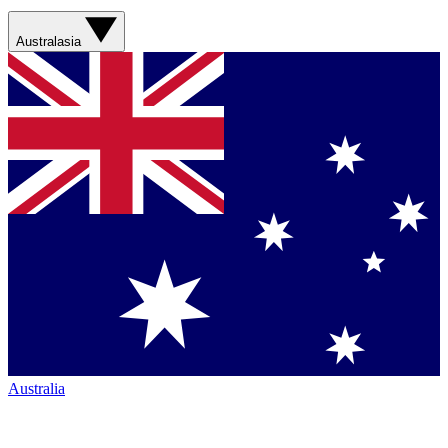
Australasia
Australia