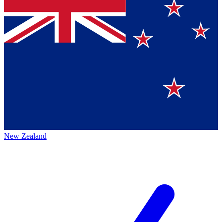
New Zealand