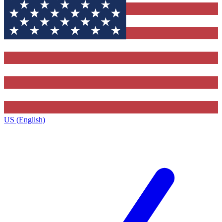
US (English)