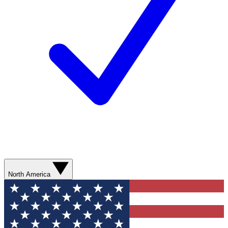
North America