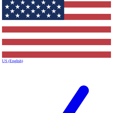
US (English)