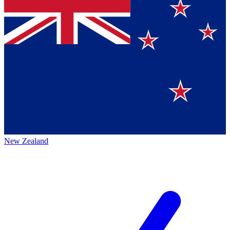
New Zealand