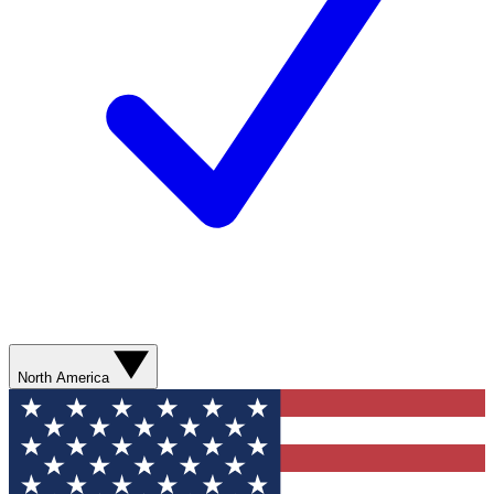
North America