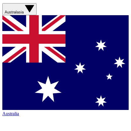
Australasia
Australia