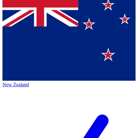
New Zealand