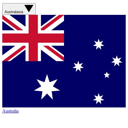
Australasia
Australia