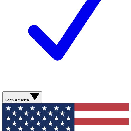
North America