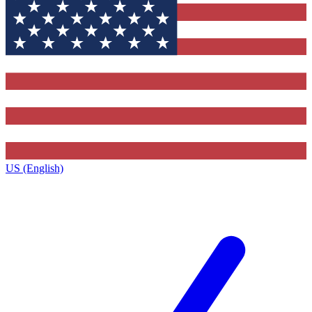
US (English)