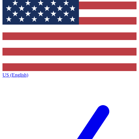
US (English)