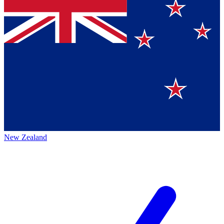
New Zealand