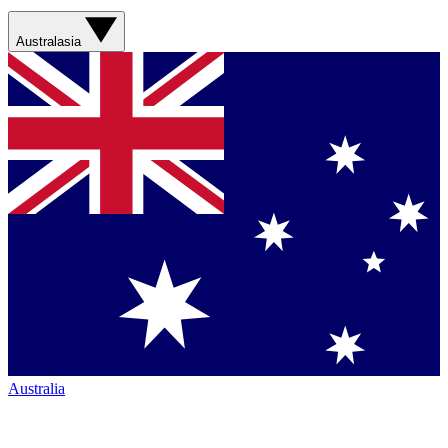
Australasia
Australia