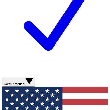
North America