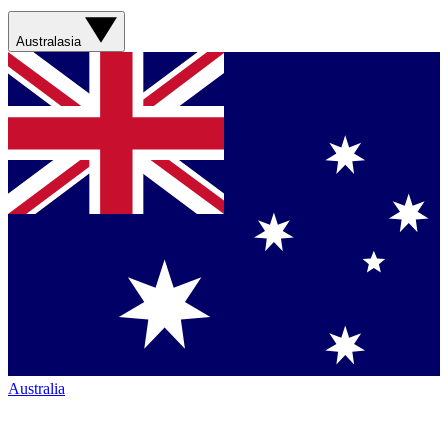
Australasia
Australia