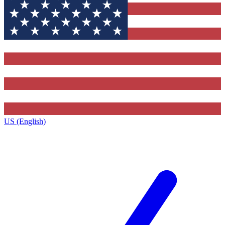
US (English)