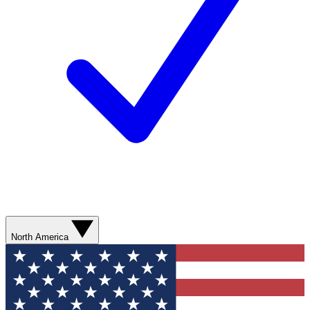
North America