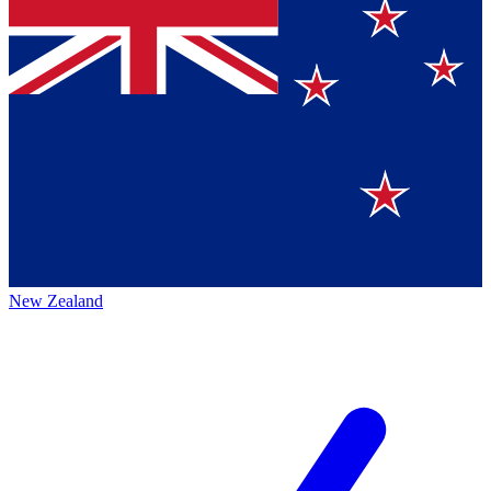
New Zealand