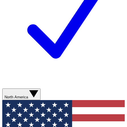
North America