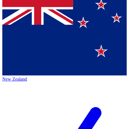
New Zealand