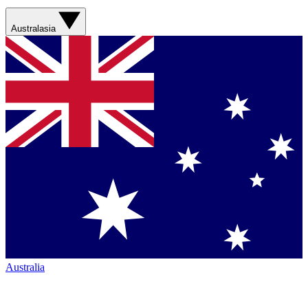
Australasia
Australia