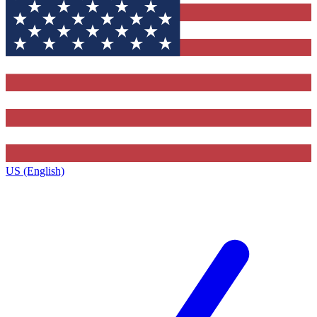
US (English)