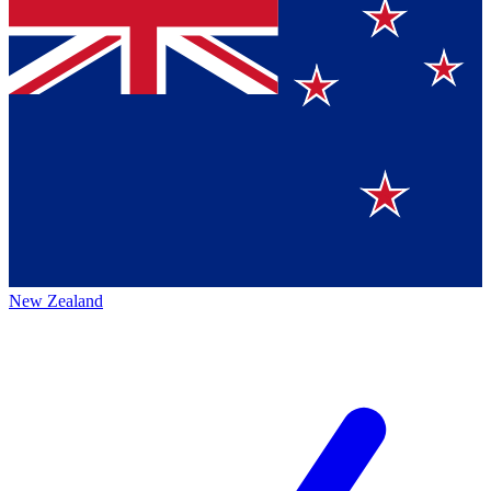
New Zealand