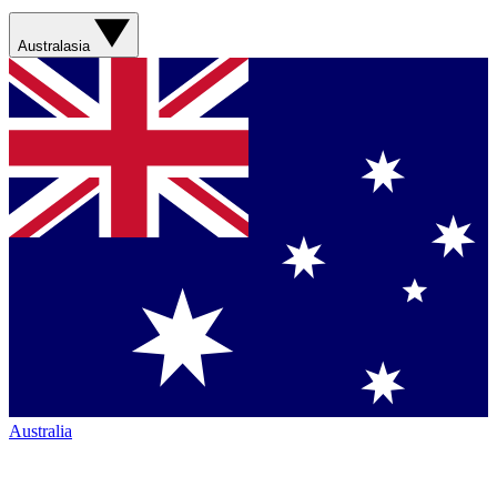
Australasia
Australia