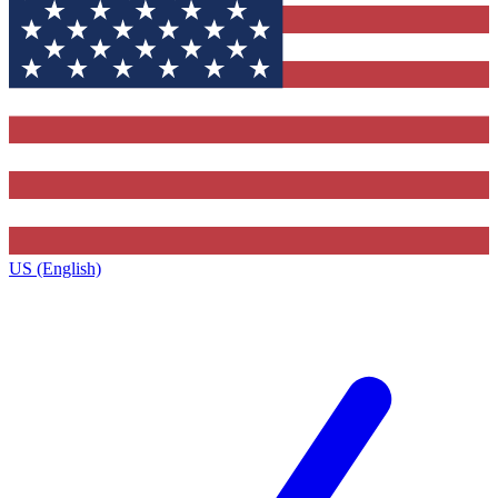
US (English)