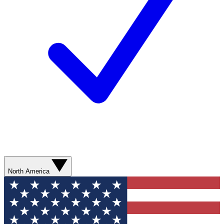
North America