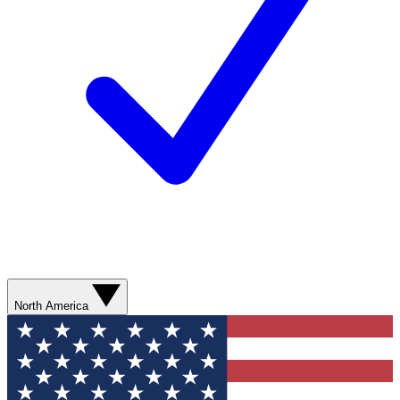
North America