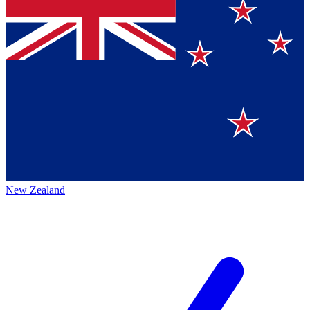
New Zealand