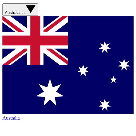
Australasia
Australia