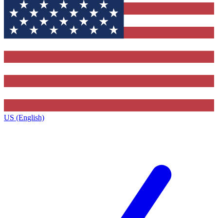
US (English)