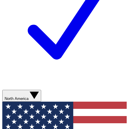
North America