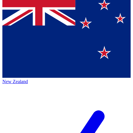
New Zealand