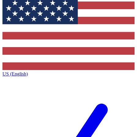
US (English)