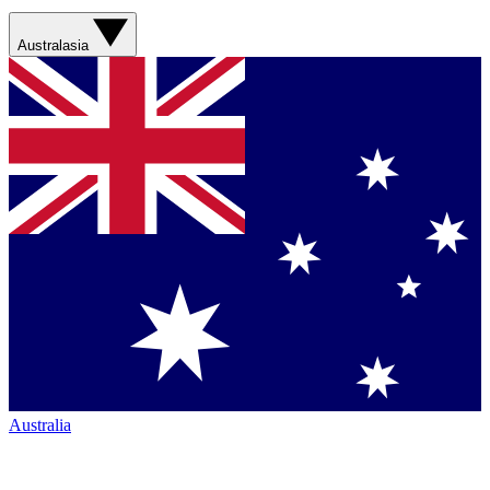
Australasia
Australia