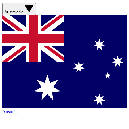
Australasia
Australia