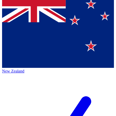
New Zealand