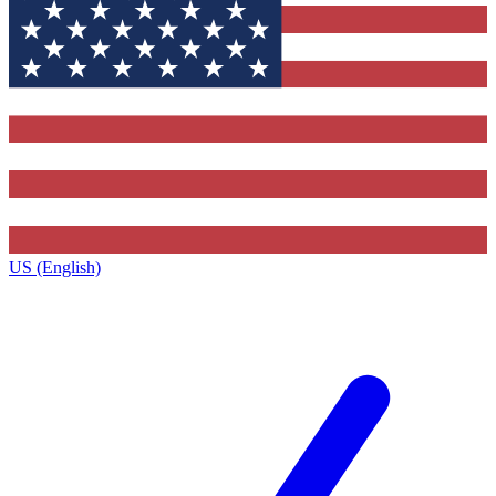
US (English)