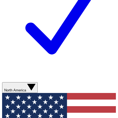
North America