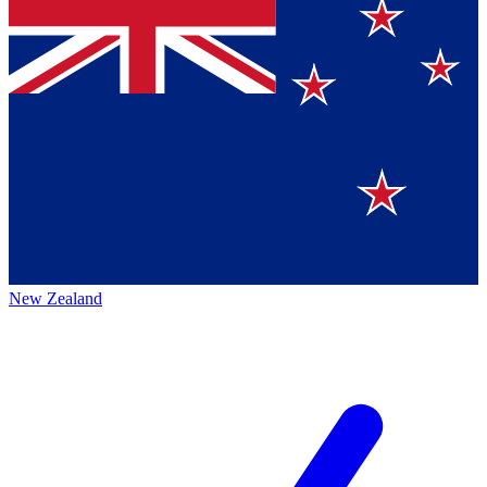
New Zealand