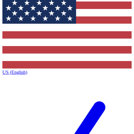
US (English)