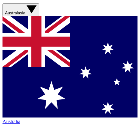
Australasia
Australia