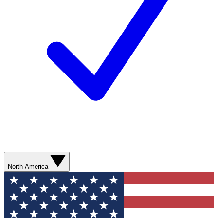
North America