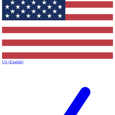
US (English)