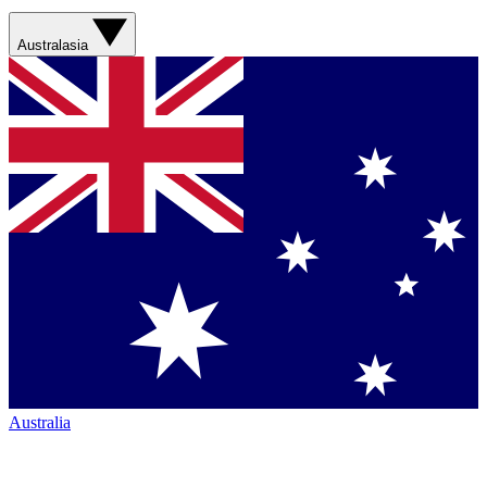
Australasia
Australia