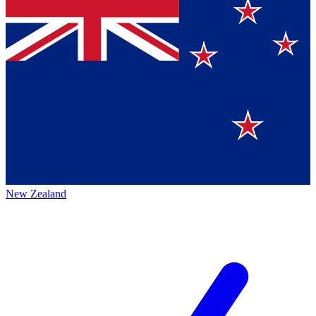
New Zealand