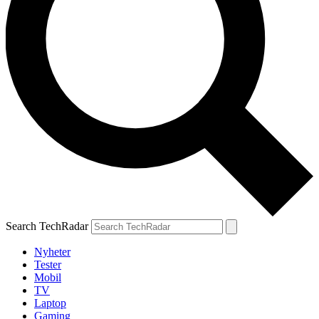
Search TechRadar
Nyheter
Tester
Mobil
TV
Laptop
Gaming