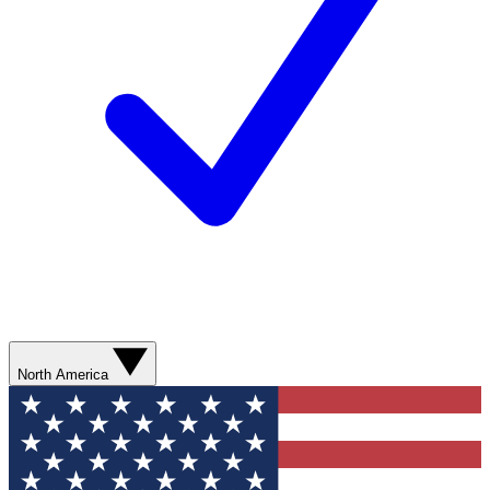
North America