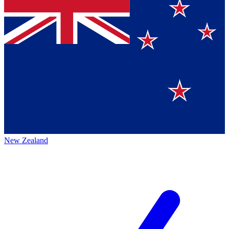
New Zealand