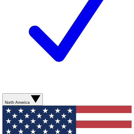
North America