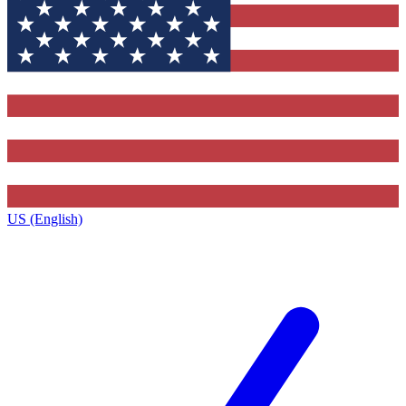
US (English)