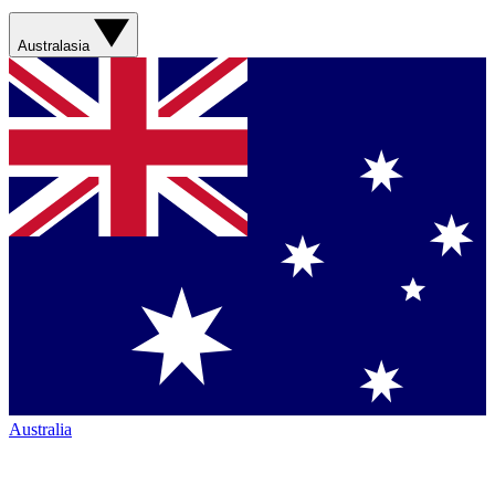
Australasia
Australia