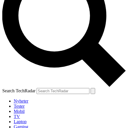
Search TechRadar
Nyheter
Tester
Mobil
TV
Laptop
Gaming