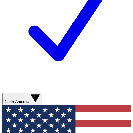
North America