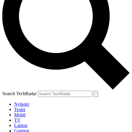
Search TechRadar
Nyheter
Tester
Mobil
TV
Laptop
Gaming