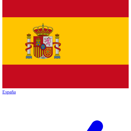
España