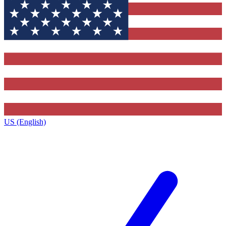
US (English)