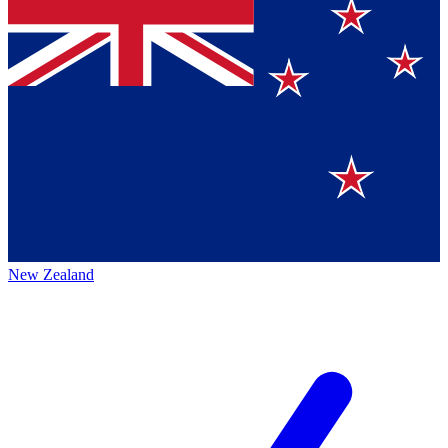
New Zealand