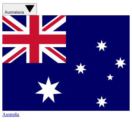
Australasia
Australia