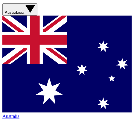
Australasia
Australia