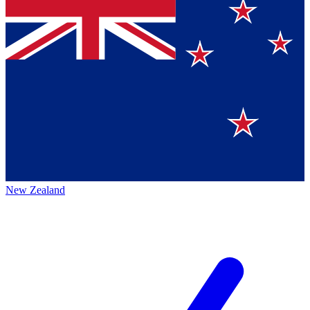
New Zealand