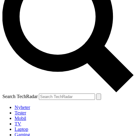
Search TechRadar
Nyheter
Tester
Mobil
TV
Laptop
Gaming