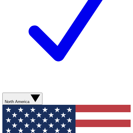
North America