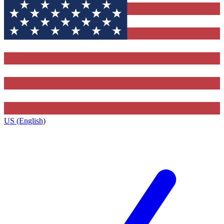
US (English)