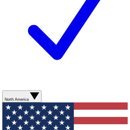
North America