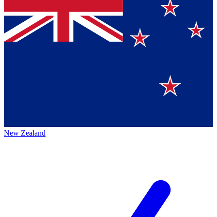
New Zealand