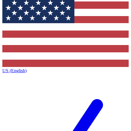
US (English)