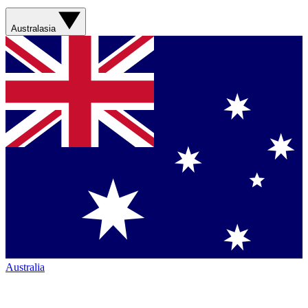
Australasia
Australia