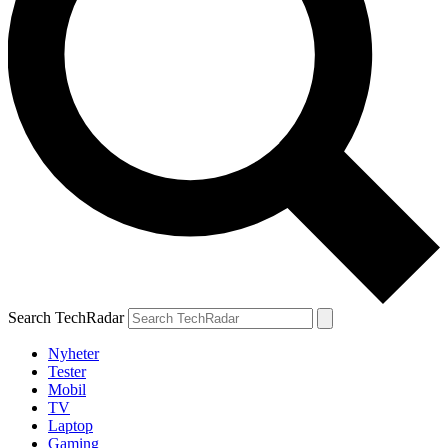
Search TechRadar
Nyheter
Tester
Mobil
TV
Laptop
Gaming