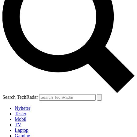
Search TechRadar
Nyheter
Tester
Mobil
TV
Laptop
Gaming