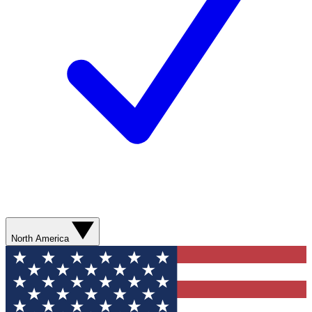
North America