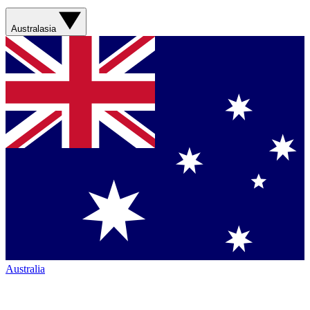
Australasia
Australia