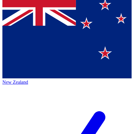
New Zealand