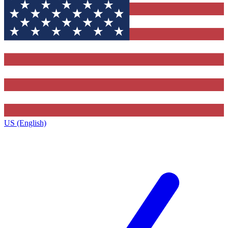
US (English)