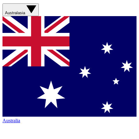
Australasia
Australia