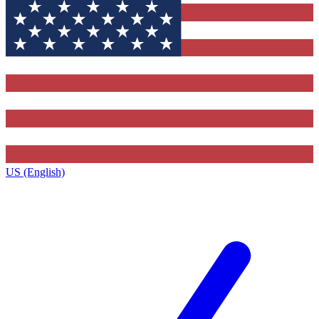
US (English)