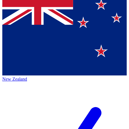
New Zealand