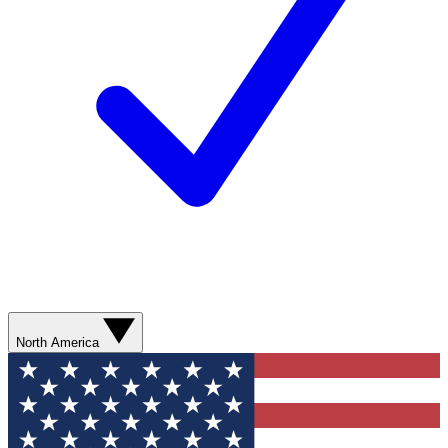
North America