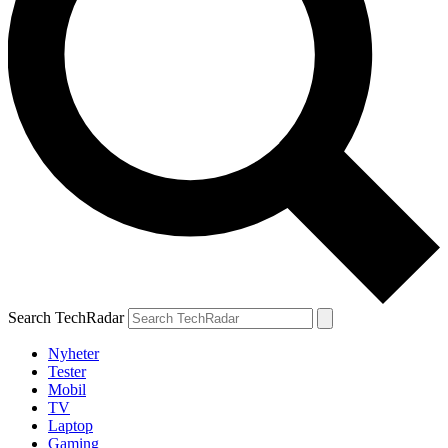
Search TechRadar
Nyheter
Tester
Mobil
TV
Laptop
Gaming