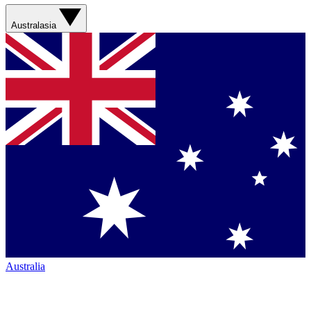
Australasia
Australia