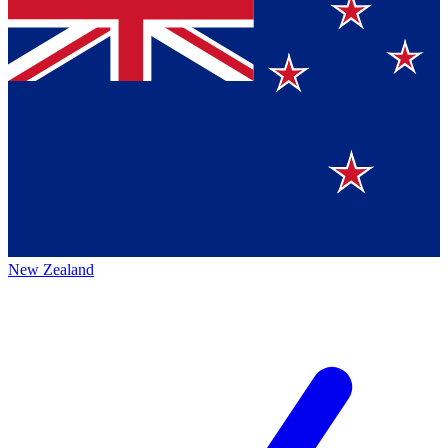
New Zealand