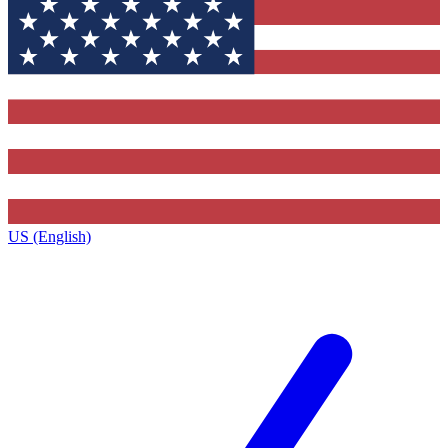
US (English)