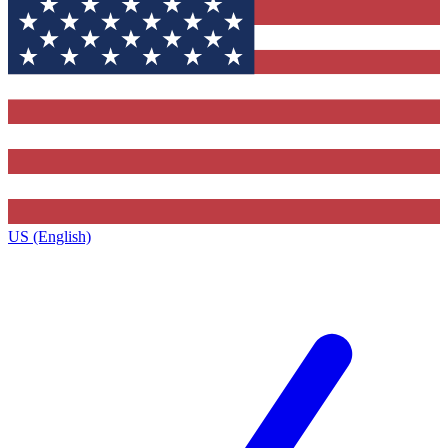
US (English)