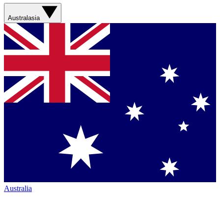
Australasia
Australia