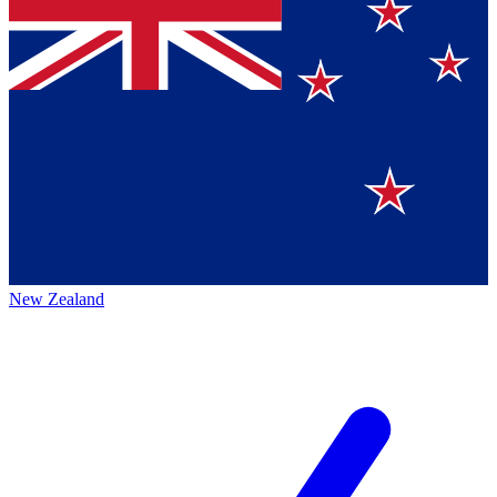
New Zealand