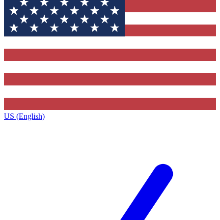
US (English)