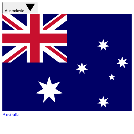
Australasia
Australia