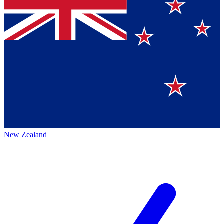
New Zealand