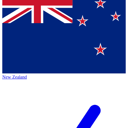
New Zealand