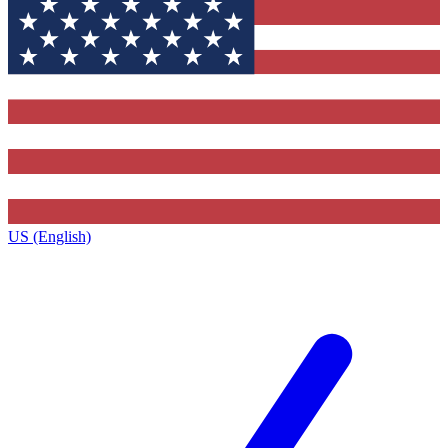
US (English)