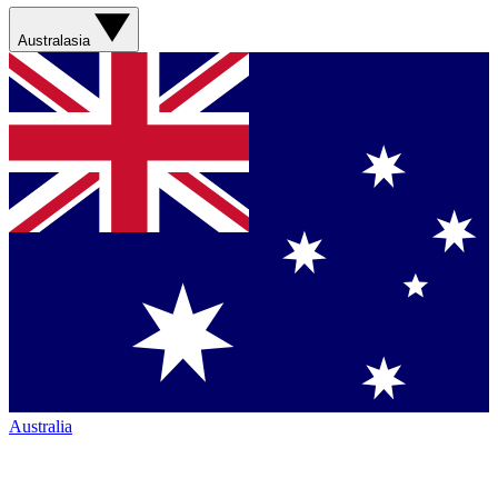
Australasia
Australia