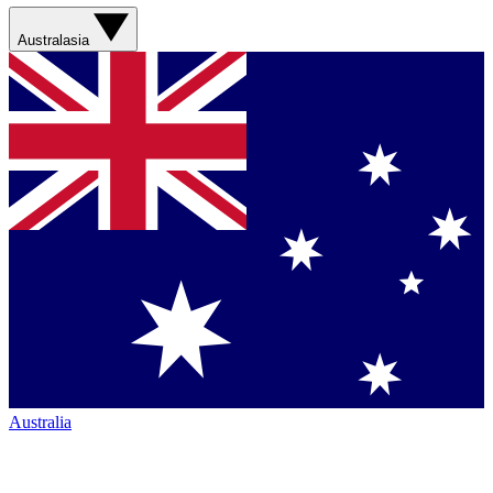
Australasia
Australia