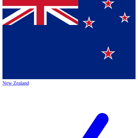
New Zealand