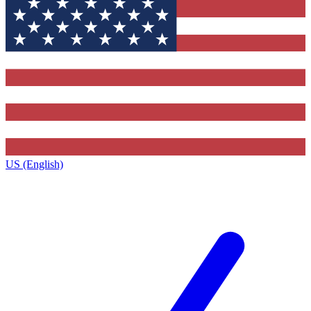
US (English)