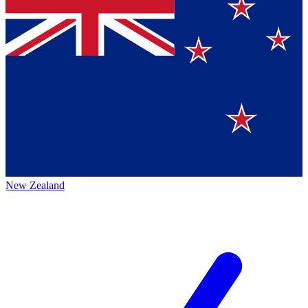
New Zealand