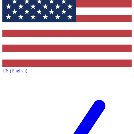
US (English)