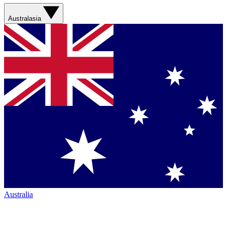
Australasia
Australia