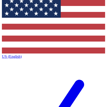
US (English)