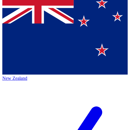
New Zealand