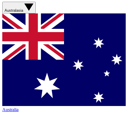
Australasia
Australia