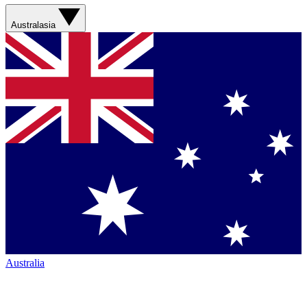
Australasia
Australia