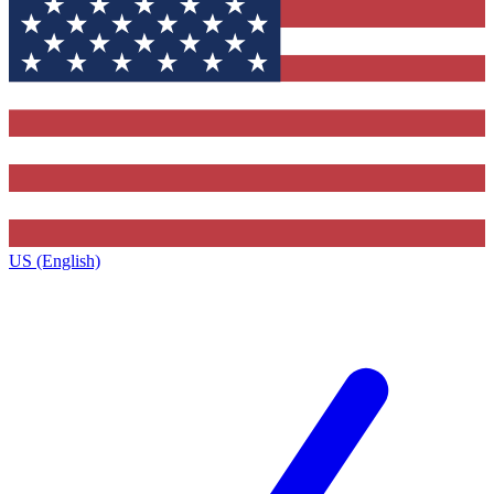
US (English)