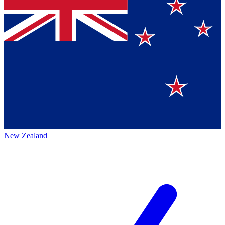
New Zealand