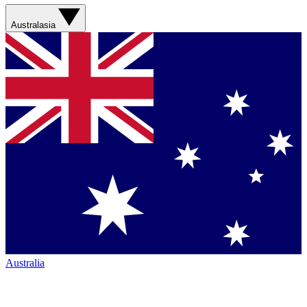
Australasia
Australia