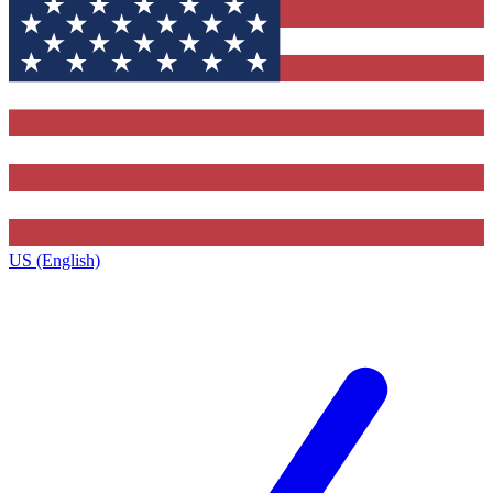
US (English)