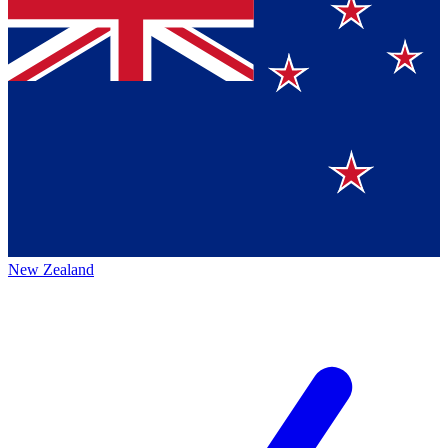
New Zealand