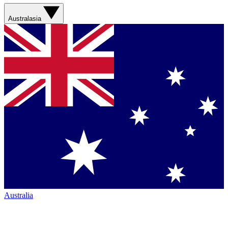
Australasia
Australia