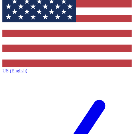
US (English)