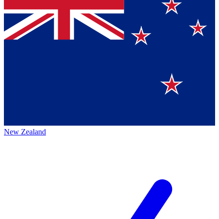
New Zealand