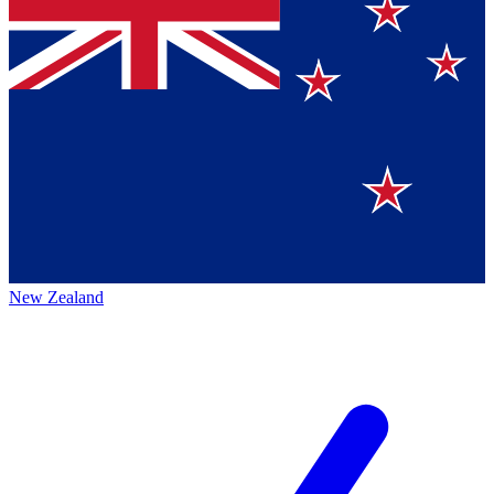
New Zealand