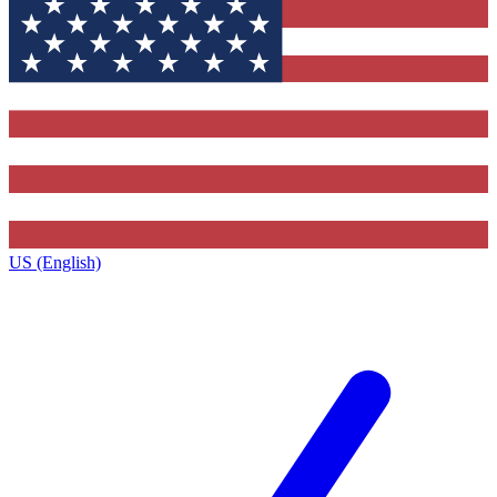
US (English)