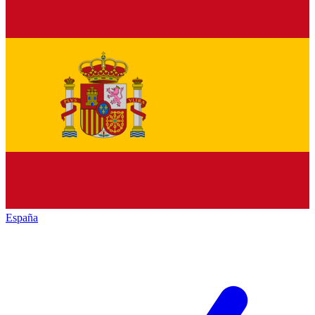
España