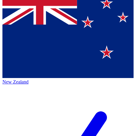
New Zealand