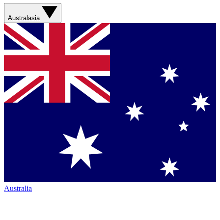
Australasia
Australia