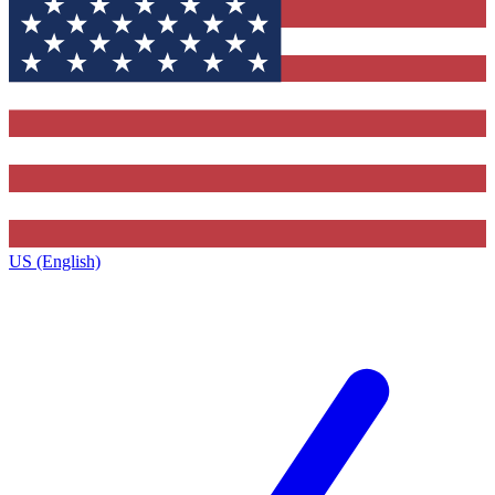
US (English)