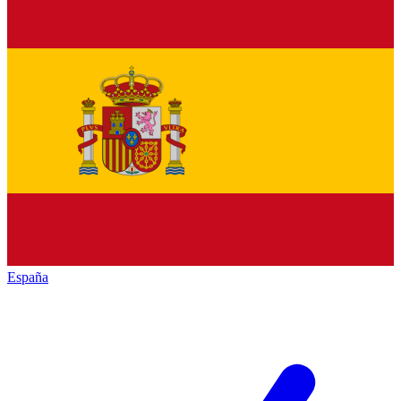
España