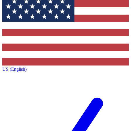
US (English)