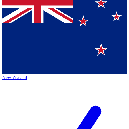
New Zealand