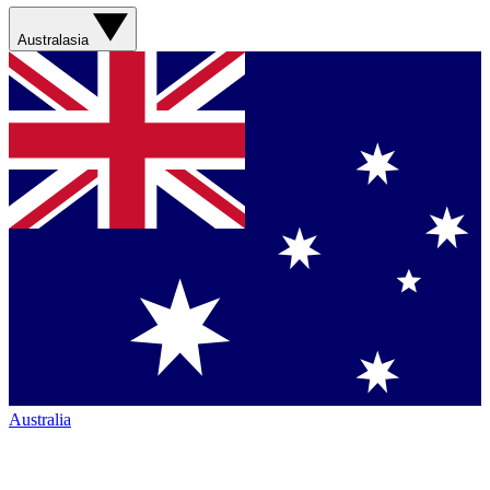
Australasia
Australia