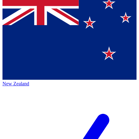
New Zealand