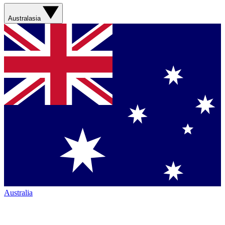
Australasia
Australia