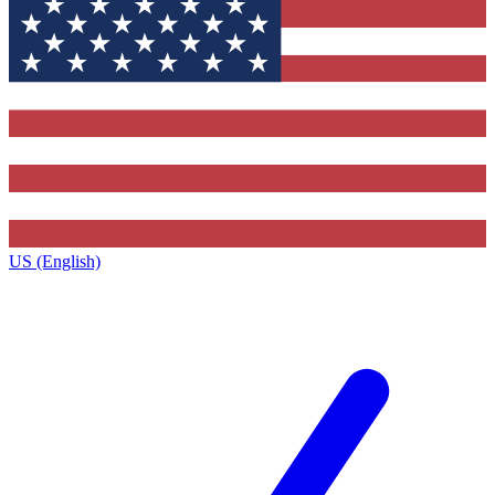
US (English)