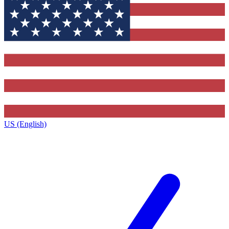
US (English)