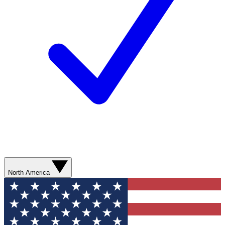
North America