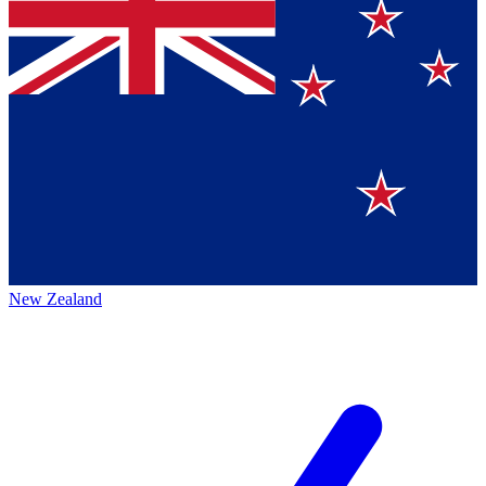
New Zealand