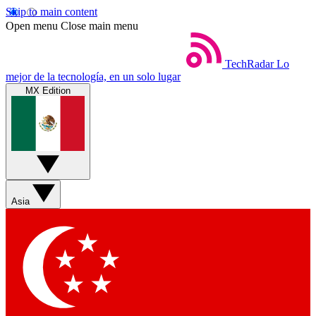
Skip to main content
Open menu
Close main menu
TechRadar
Lo
mejor de la tecnología, en un solo lugar
MX Edition
Asia