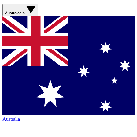
Australasia
Australia