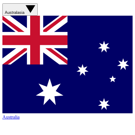
Australasia
Australia