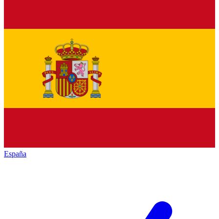
España