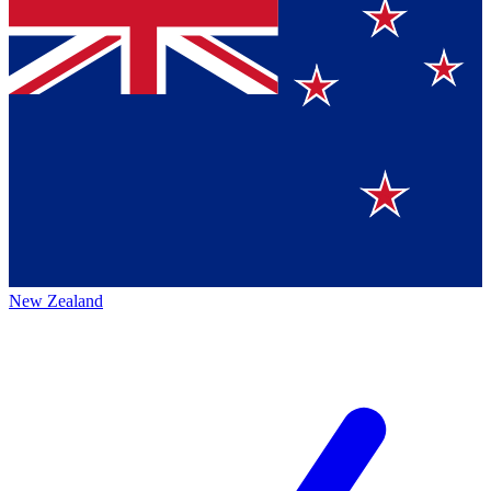
New Zealand