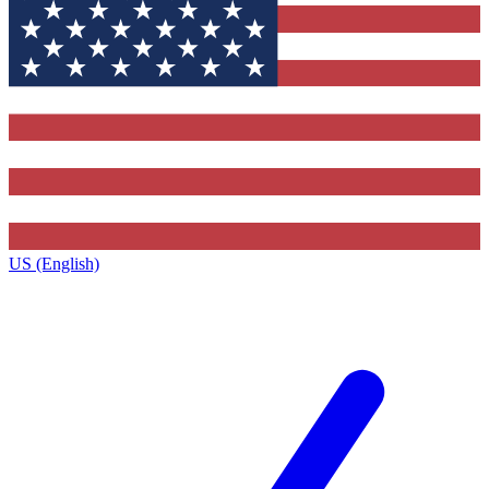
US (English)