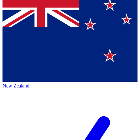
New Zealand