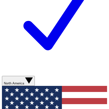
North America