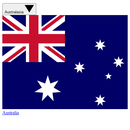
Australasia
Australia