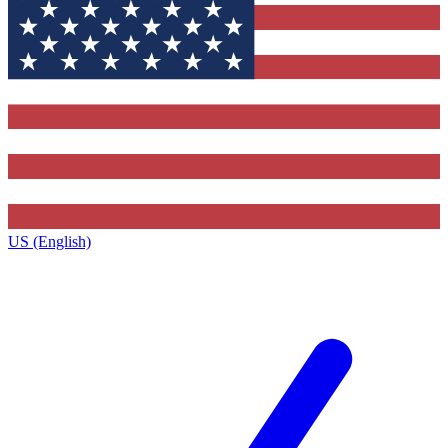
US (English)