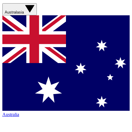
Australasia
Australia