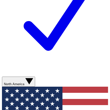
North America