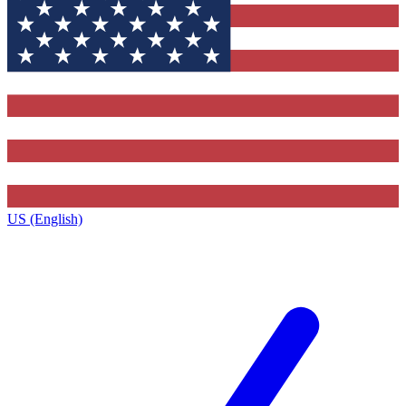
US (English)