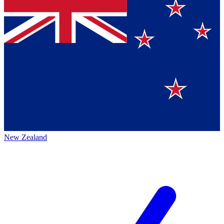
New Zealand