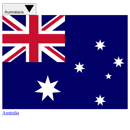
Australasia
Australia