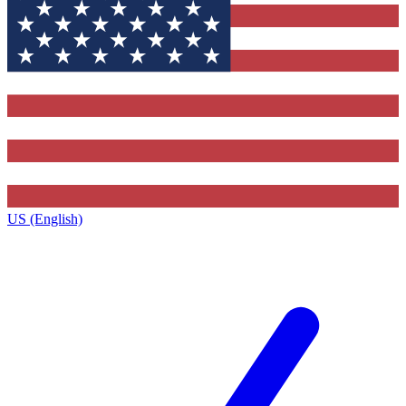
US (English)