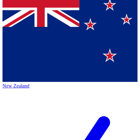
New Zealand