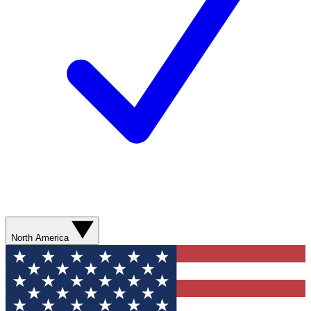
North America