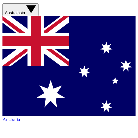
Australasia
Australia