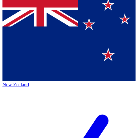
New Zealand