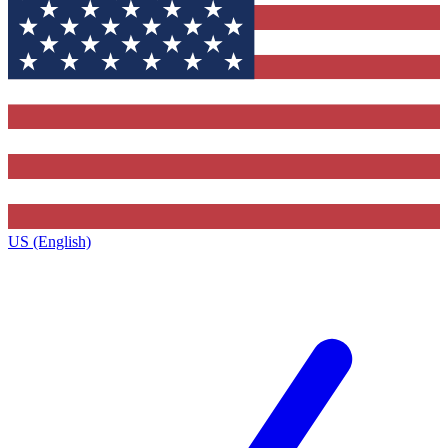
US (English)