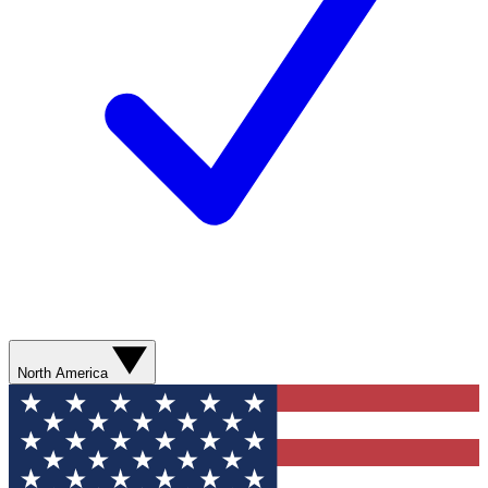
North America