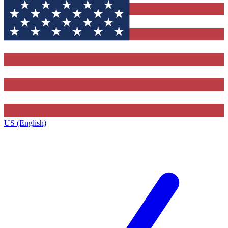
US (English)