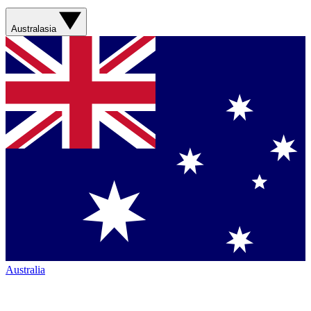
Australasia
Australia