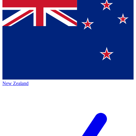
New Zealand