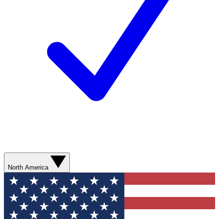
North America