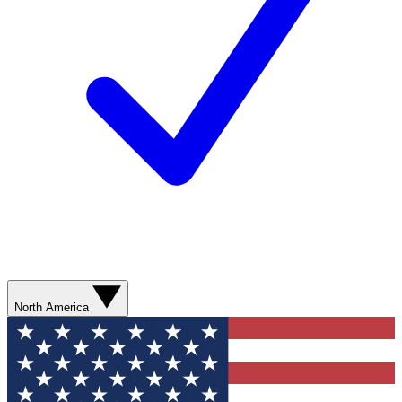
North America