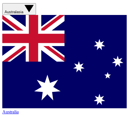
Australasia
Australia