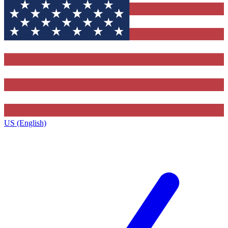
US (English)