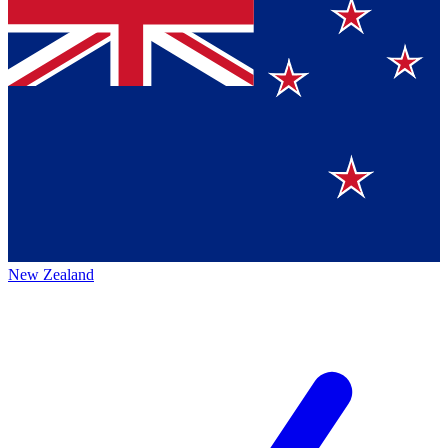
New Zealand