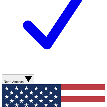
North America