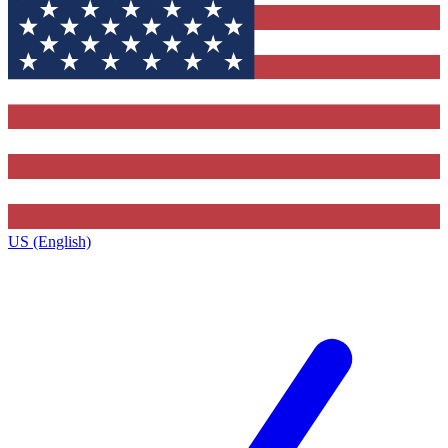
US (English)