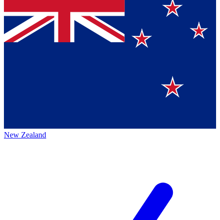
New Zealand