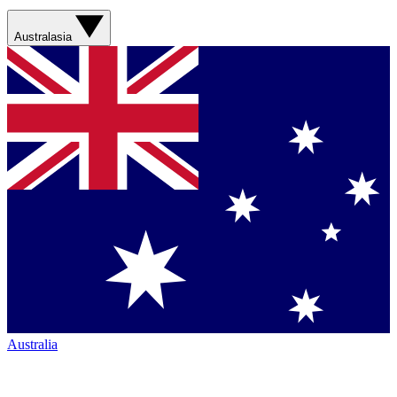
Australasia
Australia