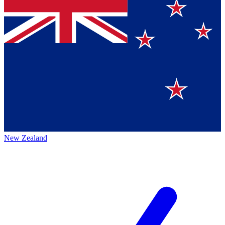
New Zealand