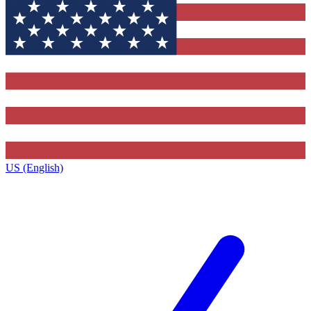
US (English)