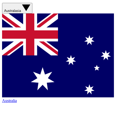
Australasia
Australia