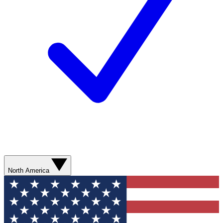
North America