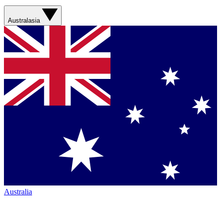
Australasia
Australia