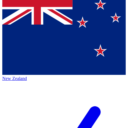
New Zealand