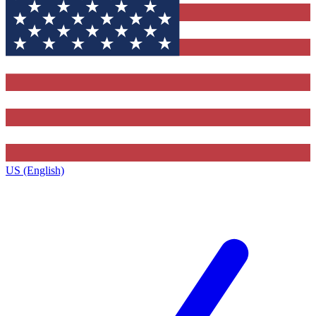
US (English)