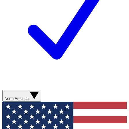
North America