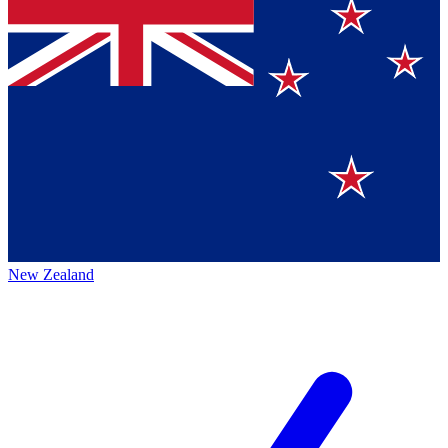
New Zealand