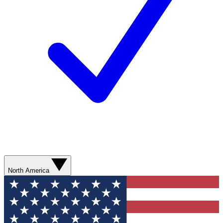
North America