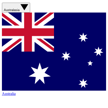
Australasia
Australia