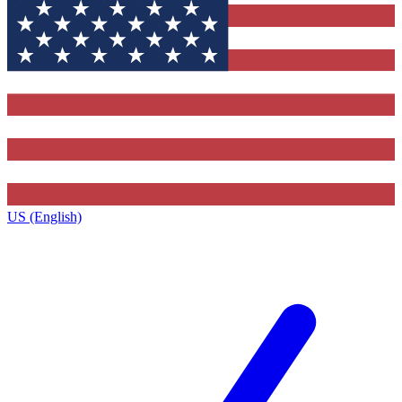
US (English)