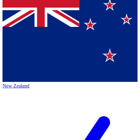
New Zealand