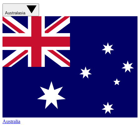
Australasia
Australia