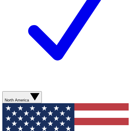
North America