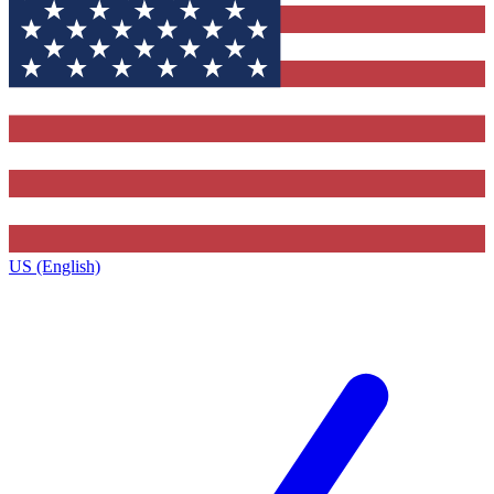
US (English)